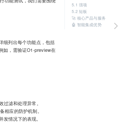
w进行功能测试，我们需要围绕
5.1 强项
5.2 短板
🚀 核心产品与服务
🤖 智能集成优势
详细列出每个功能点，包括
需验证O1-preview在
有效过滤和处理异常。
否具备相应的防护机制。
并发情况下的表现。