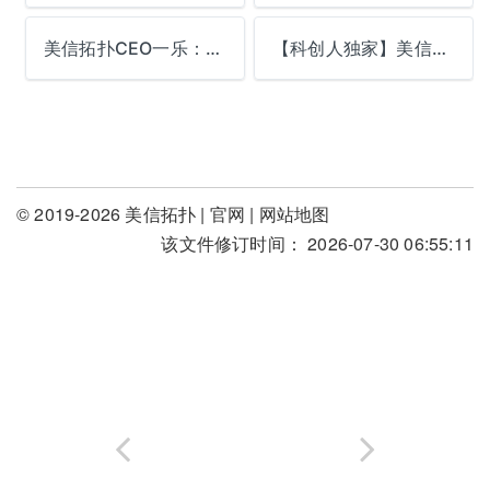
美信拓扑CEO一乐：从「玩物丧志」到「好高骛远」，我在坚持什么？
【科创人独家】美信拓扑创始人一乐：如何登山不是最重要的问题，山峰才是
© 2019-2026 美信拓扑 |
官网
|
网站地图
该文件修订时间： 2026-07-30 06:55:11