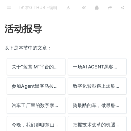
在GITHUB上编辑
活动报导
以下是本节中的文章：
关于“蓝莺IM”平台的官方声明
一场AI AGENT黑客马拉松能玩出什么
参加Agent黑客马拉松，手工定制GPT
数字化转型遇上炫酷机车 | TGO北京活动
汽车工厂里的数字孪生与智能制造
骑最酷的车，做最酷的技术
今晚，我们聊聊东山魁夷
把握技术变革的机遇：看云服务浪潮如何演进 | TVP十日谈预告