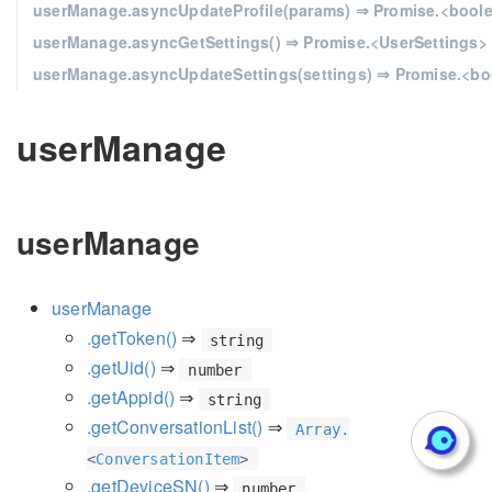
userManage.asyncUpdateProfile(params) ⇒ Promise.<bool
userManage.asyncGetSettings() ⇒ Promise.<UserSettings>
userManage.asyncUpdateSettings(settings) ⇒ Promise.<bo
userManage
userManage
userManage
.getToken()
⇒
string
.getUid()
⇒
number
.getAppid()
⇒
string
.getConversationList()
⇒
Array.
<
ConversationItem
>
.getDeviceSN()
⇒
number