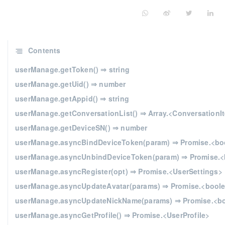
Contents
userManage.getToken() ⇒ string
userManage.getUid() ⇒ number
userManage.getAppid() ⇒ string
userManage.getConversationList() ⇒ Array.<ConversationI
userManage.getDeviceSN() ⇒ number
userManage.asyncBindDeviceToken(param) ⇒ Promise.<bo
userManage.asyncUnbindDeviceToken(param) ⇒ Promise.<
userManage.asyncRegister(opt) ⇒ Promise.<UserSettings>
userManage.asyncUpdateAvatar(params) ⇒ Promise.<bool
userManage.asyncUpdateNickName(params) ⇒ Promise.<b
userManage.asyncGetProfile() ⇒ Promise.<UserProfile>