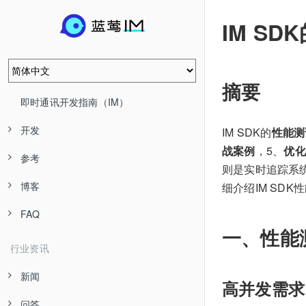
IM S
摘要
即时通讯开发指南（IM）
开发
IM SDK的
性能测
战案例
，5、
优化
参考
则是实时追踪系
博客
细介绍IM SD
FAQ
一、性能
行业资讯
新闻
高并发需求
问答