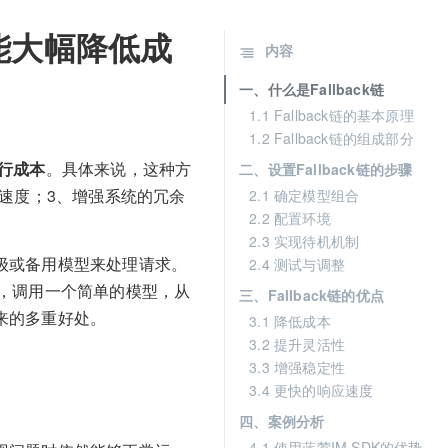
它能大幅降低成
内容
一、什么是Fallback链
1.1 Fallback链的基本原理
1.2 Fallback链的组成部分
运行成本
。具体来说，这种方
二、设置Fallback链的步骤
速度；3、增强系统的冗余
2.1 确定模型组合
2.2 配置环境
2.3 实现待机机制
次级或备用模型来处理请求。
2.4 测试与调整
，调用一个简单的模型，从
三、Fallback链的优点
带来的多重好处。
3.1 降低成本
3.2 提升灵活性
3.3 增强稳定性
3.4 更快的响应速度
四、案例分析
4.1 使用蓝莺IM SDK的优势