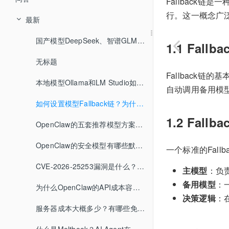
Fallback
行。这一概念广
最新
国产模型DeepSeek、智谱GLM、通义千问、豆包等各有什么特点？价格如何？
1.1 Fal
无标题
Fallback
本地模型Ollama和LM Studio如何配置？推荐哪些本地模型？
自动调用备用模
如何设置模型Fallback链？为什么说它能大幅降低成本？
1.2 Fal
OpenClaw的五套推荐模型方案分别是什么？适合哪些用户？
OpenClaw的安全模型有哪些默认保护机制？
一个标准的Fall
CVE-2026-25253漏洞是什么？如何避免？
主模型
：负
备用模型
：
为什么OpenClaw的API成本容易失控？如何设置预算限制？
决策逻辑
：
服务器成本大概多少？有哪些免费的本地模型方案？