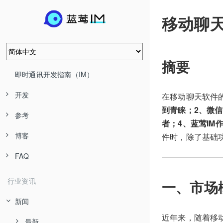
移动聊
摘要
即时通讯开发指南（IM）
开发
在移动聊天软件
到青睐；2、微信
参考
者；4、蓝莺IM
博客
件时，除了基础
FAQ
行业资讯
一、市场
新闻
近年来，随着移
最新