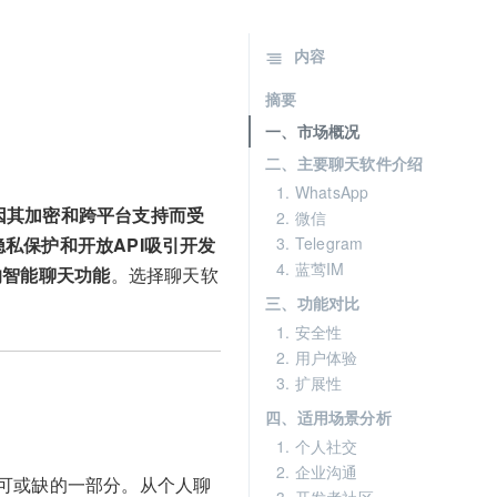
内容
摘要
一、市场概况
二、主要聊天软件介绍
1. WhatsApp
pp因其加密和跨平台支持而受
2. 微信
3. Telegram
隐私保护和开放API吸引开发
4. 蓝莺IM
的智能聊天功能
。选择聊天软
三、功能对比
1. 安全性
2. 用户体验
3. 扩展性
四、适用场景分析
1. 个人社交
2. 企业沟通
可或缺的一部分。从个人聊