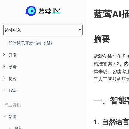
蓝莺AI
摘要
即时通讯开发指南（IM）
开发
蓝莺AI插件在
精准答案；
2、
参考
体来说，智能客
博客
了人工客服的压
FAQ
一、智能
行业资讯
新闻
1. 自然语
最新