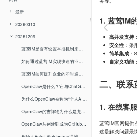
务等。
最新
1. 蓝莺I
20260310
20251206
高并发支持
安全性
：采
蓝莺IM是否有设置举报机制来保护用户权益？
简单集成
：
如何通过蓝莺IM实现快速的业务沟通与协作？
自定义功能
蓝莺IM如何提升企业的即时通讯效率？
二、联系
OpenClaw是什么？它与ChatGPT有什么区别？
为什么OpenClaw被称为“个人AI操作系统”？
1. 在线客
OpenClaw的吉祥物为什么是龙虾？“养虾”文化是怎么来的？
蓝莺IM官网提
OpenClaw从创建到成为GitHub全球第一用了多长时间？
这是解决问题最
创始人Peter Steinberger是谁？他加入OpenAI后项目还能继续发展吗？