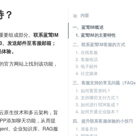
持？
内容
一、蓝莺IM概述
重要组成部分。
联系蓝莺IM
1. 蓝莺IM的主要特性
3、发送邮件至客服邮箱；
二、联系蓝莺IM客服的方式
品体验。
1. 在线客服
2. 客服电话
M的官方网站上找到该功能，
3. 电子邮件
4. 社交媒体
三、客服支持的常见问题（FAQ
1. 如何重置密码？
2. 支持哪些支付方式？
3. 如何进行SDK集成？
4. 如何开通企业版本？
的云原生技术和多云架构，旨
APP添加聊天功能，从而提
四、提升联系客服体验的小技巧
ent、企业知识库、RAG服
1. 准备充分
2. 明确表达