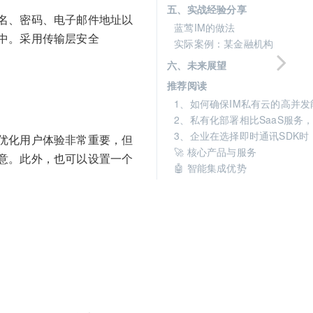
五、实战经验分享
名、密码、电子邮件地址以
蓝莺IM的做法
中。采用传输层安全
实际案例：某金融机构
六、未来展望
推荐阅读
1、如何确保IM私有云的高并发
2、私有化部署相比SaaS服务
3、企业在选择即时通讯SDK
优化用户体验非常重要，但
🚀 核心产品与服务
意。此外，也可以设置一个
🤖 智能集成优势