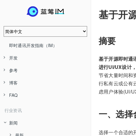
基于开
摘要
即时通讯开发指南（IM）
开发
基于开源即时通
进行UI/UX设
参考
节省大量时间和
博客
行私有云或公有
虑用户体验(UI
FAQ
行业资讯
一、选择
新闻
选择一个合适的
最新