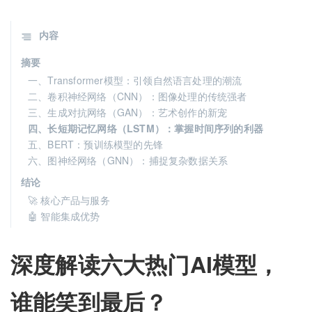
内容
摘要
一、Transformer模型：引领自然语言处理的潮流
二、卷积神经网络（CNN）：图像处理的传统强者
三、生成对抗网络（GAN）：艺术创作的新宠
四、长短期记忆网络（LSTM）：掌握时间序列的利器
五、BERT：预训练模型的先锋
六、图神经网络（GNN）：捕捉复杂数据关系
结论
🚀 核心产品与服务
🤖 智能集成优势
深度解读六大热门AI模型，
谁能笑到最后？