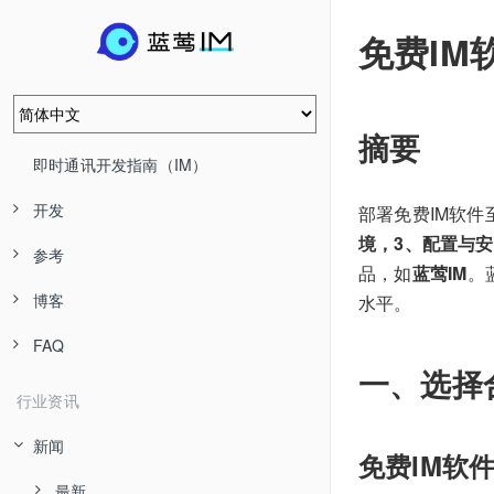
免费IM
摘要
即时通讯开发指南（IM）
开发
部署免费IM软
境，3、配置与安
参考
品，如
蓝莺IM
。
博客
水平。
FAQ
一、选择
行业资讯
新闻
免费IM软
最新