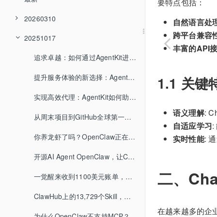
要特点包括：
20260310
自然语言处
跨平台兼容
20251017
丰富的API
追求卓越：如何通过AgentKit进行代理性能优化
提升服务体验的新选择：AgentKit的实际应用案例
1.1 关键
实现高效代理：AgentKit如何助力快速迭代与发布
语义理解
:
从周末项目到GitHub全球第一，OpenClaw只用了不到5个月
自适应学习
你养龙虾了吗？OpenClaw正在悄悄改变AI的使用方式
实时性能
:
开源AI Agent OpenClaw，让ChatGPT变成“员工”
二、Cha
一觉醒来收到1100美元账单，OpenClaw用户的成本警示
ClawHub上的13,729个Skill，超过一半你最好别碰
在越来越多的企业
为什么OpenClaw不支持MCP？创始人一句话道破真相