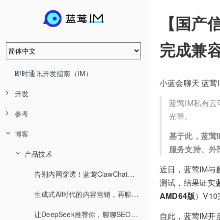
【国产
完成兼
即时通讯开发指南（IM）
小蓝会聊天 蓝莺
开发
蓝莺IM私有
参考
光等。
博客
基于此，蓝莺
服务支持、外
产品技术
近日，蓝莺IM
告别内网穿透！蓝莺ClawChat，让你的OpenClaw全渠道在线！
测试，结果证实
生成式AI时代的内容营销，再聊SEO/AEO
AMD64版
）V1
让DeepSeek推荐你，聊聊SEO/AEO/GEO
自此，蓝莺IM