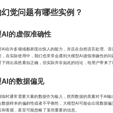
的幻觉问题有哪些实例？
型AI的虚假准确性
型AI在许多领域都表现出惊人的能力，并且在自然语言处理、语
而，在实际使用中，我们也常常会遇到大模型AI虚假准确性的问
景下得出虽然看似正确，但实际并非如此的结论，给用户带来了
型AI的数据偏见
行训练时通常需要大量的数据作为输入，然而数据的质量对于AI
为数据样本的偏斜性或者不平衡性，大模型AI可能会出现数据偏
面和客观，甚至可能忽略了某些重要的信息。