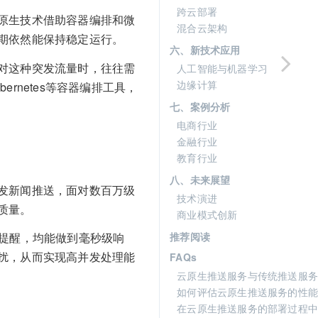
跨云部署
原生技术借助容器编排和微
混合云架构
期依然能保持稳定运行。
六、新技术应用
对这种突发流量时，往往需
人工智能与机器学习
边缘计算
rnetes等容器编排工具，
七、案例分析
电商行业
金融行业
教育行业
八、未来展望
发新闻推送，面对数百万级
技术演进
质量。
商业模式创新
推荐阅读
新提醒，均能做到毫秒级响
扰，从而实现高并发处理能
FAQs
云原生推送服务与传统推送服务
如何评估云原生推送服务的性能
在云原生推送服务的部署过程中