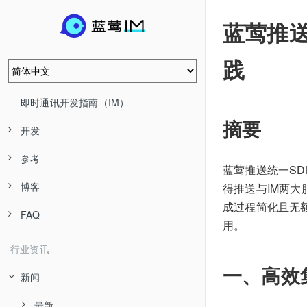
蓝莺推送
践
即时通讯开发指南（IM）
摘要
开发
参考
蓝莺推送统一SD
博客
得推送与IM两
成过程简化且无
FAQ
用。
行业资讯
一、高效
新闻
最新