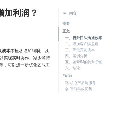
增加利润？
内容
摘要
正文
一、提升团队沟通效率
二、增加客户满意度
三、降低开发成本
发成本
来显著增加利润。以
四、案例分析
可以实现实时协作，减少等待
五、蓝莺IM的附加价值
理等，可以进一步优化团队工
六、结论
FAQs
🚀 核心产品与服务
🤖 智能集成优势