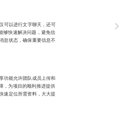
不仅可以进行文字聊天，还可
能够快速解决问题，避免信
踪消息状态，确保重要信息不
共享功能允许团队成员上传和
障，为项目的顺利推进提供
可快速定位所需资料，大大提