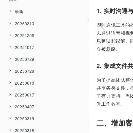
1. 实时沟通
最新
20260310
即时通讯工具的
以通过语音和视
20251206
息延误和误解。
20251017
会被忽略。
20250729
2. 集成文件
20250728
为了提高团队整
20250618
共享各类文件，
20250617
了有力支持。当
升工作效率。
20250407
20250319
二、增加客
20250318