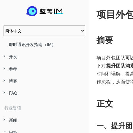
项目外包
摘要
即时通讯开发指南（IM）
开发
项目外包团队
可
下对
提升团队沟
参考
时间和误解，提
博客
作流程，从而使
FAQ
正文
行业资讯
新闻
一、提升团
问答