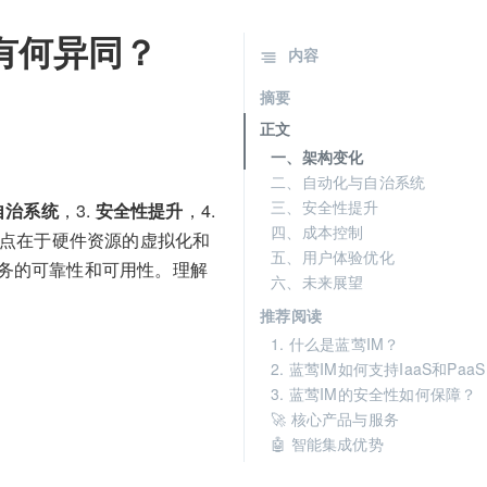
势有何异同？
内容
摘要
正文
一、架构变化
二、自动化与自治系统
三、安全性提升
自治系统
，3.
安全性提升
，4.
四、成本控制
重点在于硬件资源的虚拟化和
五、用户体验优化
服务的可靠性和可用性。理解
六、未来展望
推荐阅读
1. 什么是蓝莺IM？
2. 蓝莺IM如何支持IaaS和Paa
3. 蓝莺IM的安全性如何保障？
🚀 核心产品与服务
🤖 智能集成优势