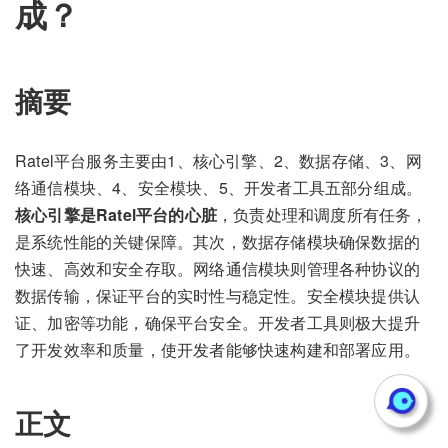
成？
摘要
Ratel平台服务主要由1、核心引擎、2、数据存储、3、网
络通信模块、4、安全模块、5、开发者工具五部分组成。
核心引擎是Ratel平台的心脏
，负责处理和调度所有任务，
是系统性能的关键保障。其次，数据存储模块确保数据的
快速、高效和安全存取。网络通信模块则管理各种协议的
数据传输，保证平台的实时性与稳定性。安全模块提供认
证、加密等功能，确保平台安全。开发者工具则极大提升
了开发效率和质量，使开发者能够快速构建和部署应用。
正文