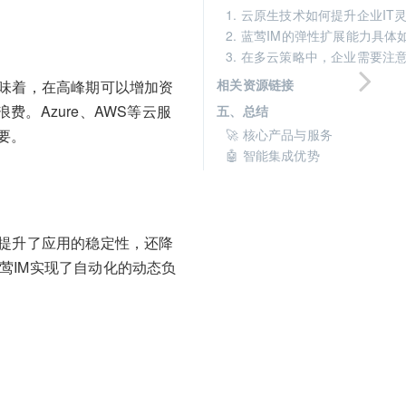
1. 云原生技术如何提升企业IT
2. 蓝莺IM的弹性扩展能力具体
3. 在多云策略中，企业需要注
相关资源链接
意味着，在高峰期可以增加资
。Azure、AWS等云服
五、总结
要。
🚀 核心产品与服务
🤖 智能集成优势
仅提升了应用的稳定性，还降
蓝莺IM实现了自动化的动态负