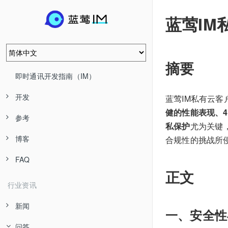
蓝莺IM
摘要
即时通讯开发指南（IM）
开发
蓝莺IM私有云
健的性能表现、4
参考
私保护
尤为关键
博客
合规性的挑战所
FAQ
正文
行业资讯
新闻
一、安全性
问答