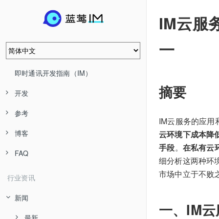
IM云
一
即时通讯开发指南（IM）
摘要
开发
参考
IM云服务的应
博客
云环境下成本降
手段
。
在私有云
FAQ
细分析这两种环
市场中立于不败
行业资讯
新闻
一、IM
最新